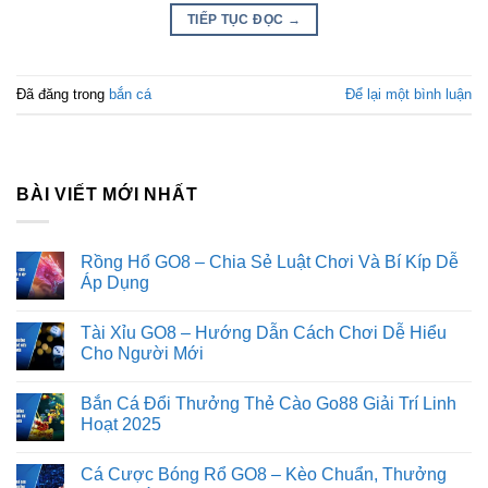
TIẾP TỤC ĐỌC
→
Đã đăng trong
bắn cá
Để lại một bình luận
BÀI VIẾT MỚI NHẤT
Rồng Hổ GO8 – Chia Sẻ Luật Chơi Và Bí Kíp Dễ
Áp Dụng
Tài Xỉu GO8 – Hướng Dẫn Cách Chơi Dễ Hiểu
Cho Người Mới
Bắn Cá Đổi Thưởng Thẻ Cào Go88 Giải Trí Linh
Hoạt 2025
Cá Cược Bóng Rổ GO8 – Kèo Chuẩn, Thưởng