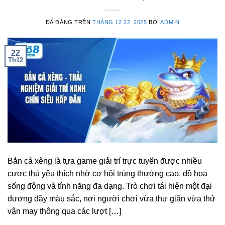
ĐÃ ĐĂNG TRÊN
THÁNG 12 22, 2025
BỞI
ADMIN
22
Th12
Bắn cá xèng là tựa game giải trí trực tuyến được nhiều
cược thủ yêu thích nhờ cơ hội trúng thưởng cao, đồ họa
sống động và tính năng đa dạng. Trò chơi tái hiện một đại
dương đầy màu sắc, nơi người chơi vừa thư giãn vừa thử
vận may thông qua các lượt […]