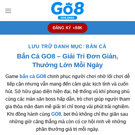
Chuyển
đến
nội
dung
ĐĂNG KÝ +88K
LƯU TRỮ DANH MỤC:
BẮN CÁ
Bắn Cá GO8 – Giải Trí Đơn Giản,
Thưởng Lớn Mỗi Ngày
Game
bắn cá GO8
chinh phục người chơi nhờ lối chơi dễ
tiếp cận nhưng vẫn mang đến cảm giác kịch tính và cuốn
hút. Sở hữu giao diện hiện đại, hệ thống vũ khí phong phú
cùng các màn săn boss hấp dẫn, trò chơi giúp người tham
gia thỏa mãn đam mê giải trí chỉ trong vài phút trải nghiệm.
Khi đồng hành cùng
GO8
, bet thủ không chỉ thư giãn sau
những giờ căng thẳng mà còn có cơ hội rinh về những
phần thưởng giá trị mỗi ngày.