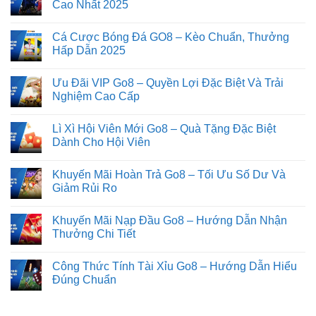
Cao Nhất 2025
Cá Cược Bóng Đá GO8 – Kèo Chuẩn, Thưởng
Hấp Dẫn 2025
Ưu Đãi VIP Go8 – Quyền Lợi Đặc Biệt Và Trải
Nghiệm Cao Cấp
Lì Xì Hội Viên Mới Go8 – Quà Tặng Đặc Biệt
Dành Cho Hội Viên
Khuyến Mãi Hoàn Trả Go8 – Tối Ưu Số Dư Và
Giảm Rủi Ro
Khuyến Mãi Nạp Đầu Go8 – Hướng Dẫn Nhận
Thưởng Chi Tiết
Công Thức Tính Tài Xỉu Go8 – Hướng Dẫn Hiểu
Đúng Chuẩn