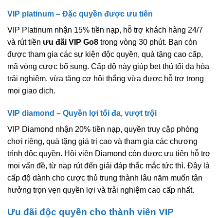
VIP platinum – Đặc quyền được ưu tiên
VIP Platinum nhận 15% tiền nạp, hỗ trợ khách hàng 24/7
và rút tiền
ưu đãi VIP Go8
trong vòng 30 phút. Bạn còn
được tham gia các sự kiện độc quyền, quà tặng cao cấp,
mã vòng cược bổ sung. Cấp độ này giúp bet thủ tối đa hóa
trải nghiệm, vừa tăng cơ hội thắng vừa được hỗ trợ trong
mọi giao dịch.
VIP diamond – Quyền lợi tối đa, vượt trội
VIP Diamond nhận 20% tiền nạp, quyền truy cập phòng
chơi riêng, quà tặng giá trị cao và tham gia các chương
trình độc quyền. Hội viên Diamond còn được ưu tiên hỗ trợ
mọi vấn đề, từ nạp rút đến giải đáp thắc mắc tức thì. Đây là
cấp độ dành cho cược thủ trung thành lâu năm muốn tận
hưởng trọn vẹn quyền lợi và trải nghiệm cao cấp nhất.
Ưu đãi độc quyền cho thành viên VIP