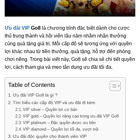
Ưu đãi VIP
Go8
là chương trình đặc biệt dành cho cược
thủ trung thành và hội viên lâu năm nhằm nhận thưởng
cùng quà tặng giá trị. Mỗi cấp độ sẽ tương ứng với quyền
lợi khác nhau từ tiền thưởng, quà tặng, hỗ trợ đến phòng
chơi riêng. Trong bài viết này, Go8 sẽ chia sẻ chi tiết quyền
lợi, cách tham gia và mẹo tận dụng ưu đãi tối đa.
Table of Contents
Ưu đãi VIP Go8 là gì ?
Tìm hiểu các cấp độ VIP và ưu đãi đi kèm
VIP silver – Quyền lợi cơ bản
VIP gold – Quyền lợi nâng cao trong ưu đãi VIP Go8
VIP platinum – Đặc quyền được ưu tiên
VIP diamond – Quyền lợi tối đa, vượt trội
Ưu đãi độc quyền cho thành viên VIP