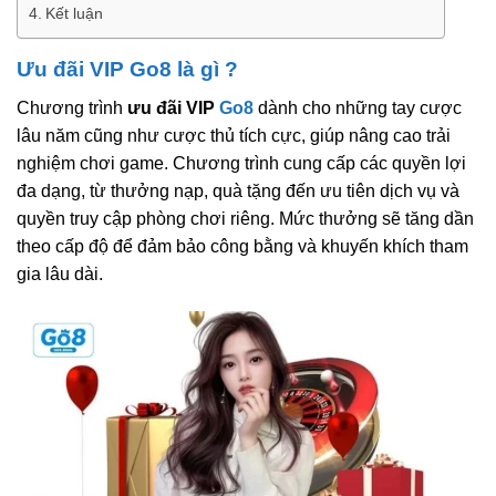
Kết luận
Ưu đãi VIP Go8 là gì ?
Chương trình
ưu đãi VIP
Go8
dành cho những tay cược
lâu năm cũng như cược thủ tích cực, giúp nâng cao trải
nghiệm chơi game. Chương trình cung cấp các quyền lợi
đa dạng, từ thưởng nạp, quà tặng đến ưu tiên dịch vụ và
quyền truy cập phòng chơi riêng. Mức thưởng sẽ tăng dần
theo cấp độ để đảm bảo công bằng và khuyến khích tham
gia lâu dài.