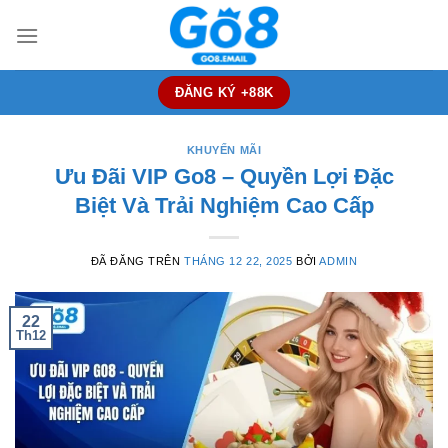
Chuyển
đến
nội
dung
ĐĂNG KÝ +88K
KHUYẾN MÃI
Ưu Đãi VIP Go8 – Quyền Lợi Đặc
Biệt Và Trải Nghiệm Cao Cấp
ĐÃ ĐĂNG TRÊN
THÁNG 12 22, 2025
BỞI
ADMIN
22
Th12