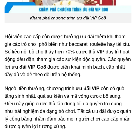
Khám phá chương trình ưu đãi VIP Go8
Hội viên cao cấp còn được hưởng ưu đãi thêm khi tham
gia các trò chơi phổ biến như baccarat, roulette hay tài xỉu.
Số liệu nội bộ cho thấy hơn 70% cược thủ VIP duy trì hoạt
động đều đặn, tham gia các sự kiện độc quyền. Các quyền
lợi
ưu đãi VIP Go8
được triển khai minh bạch, cập nhật
đầy đủ và dễ theo dõi trên hệ thống.
Ngoài tiền thưởng, chương trình
ưu đãi VIP
còn có quà
tặng sinh nhật, quà sự kiện và mã vòng cược bổ sung.
Điều này giúp cược thủ tận dụng tối đa quyền lợi cũng
như trải nghiệm đa dạng trò chơi. Tất cả ưu đãi được quản
lý công bằng nhằm đảm bảo mọi người chơi cao cấp nhận
được quyền lợi tương xứng.