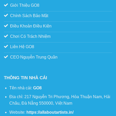
Giới Thiệu GO8
Chính Sách Bảo Mật
Điều Khoản Điều Kiện
Chơi Có Trách Nhiệm
Liên Hệ GO8
CEO Nguyễn Trung Quân
THÔNG TIN NHÀ CÁI
Tên nhà cái:
GO8
Địa chỉ:
217 Nguyễn Tri Phương, Hòa Thuận Nam, Hải
Châu, Đà Nẵng 550000, Việt Nam
Website:
https://allaboutartists.in/