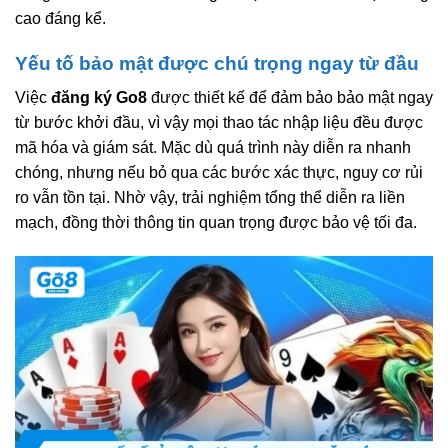
cao đáng kể.
Yếu tố bảo mật được chú trọng ngay từ đầu
Việc
đăng ký Go8
được thiết kế để đảm bảo bảo mật ngay
từ bước khởi đầu, vì vậy mọi thao tác nhập liệu đều được
mã hóa và giám sát. Mặc dù quá trình này diễn ra nhanh
chóng, nhưng nếu bỏ qua các bước xác thực, nguy cơ rủi
ro vẫn tồn tại. Nhờ vậy, trải nghiệm tổng thể diễn ra liền
mạch, đồng thời thông tin quan trọng được bảo vệ tối đa.