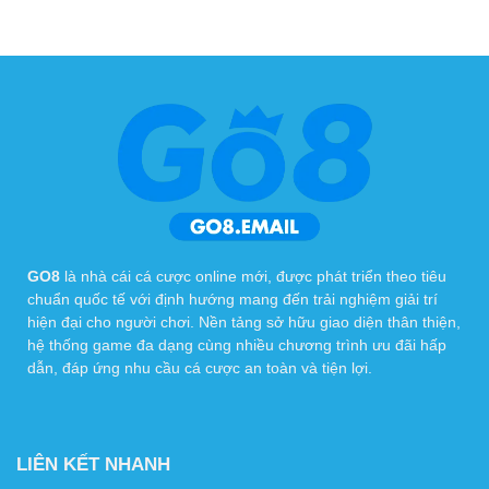
GO8
là nhà cái cá cược online mới, được phát triển theo tiêu
chuẩn quốc tế với định hướng mang đến trải nghiệm giải trí
hiện đại cho người chơi. Nền tảng sở hữu giao diện thân thiện,
hệ thống game đa dạng cùng nhiều chương trình ưu đãi hấp
dẫn, đáp ứng nhu cầu cá cược an toàn và tiện lợi.
LIÊN KẾT NHANH