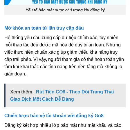
Yếu tố bảo mật được chú trọng khi đăng ký
Mở khóa an toàn từ lần truy cập đầu
Hệ thống yêu cầu cung cấp dữ liệu chính xác, tuy nhiên
mỗi thao tác đều được mã hóa để duy trì an toàn. Nhưng
việc thực hiện chuẩn xác giúp giảm thiểu khả năng truy
cập trái phép. Vì vậy, người tham gia có thể hoàn toàn yên
tâm khi khai thác các tính năng trên nền tảng mà không lo
gián đoạn.
Xem thêm:
Rút Tiền GO8 - Theo Dõi Trạng Thái
Giao Dịch Một Cách Dễ Dàng
Chiến lược bảo vệ tài khoản với đăng ký Go8
Đăng ký kết hợp nhiều lớp bảo mật như mật khẩu và xác