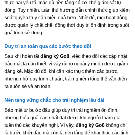
thực hai yếu tố, mặc dù nền tảng có cơ chế giám sát tự
động. Tuy nhiên, tuân thủ hướng dẫn chính thức giúp kiểm
soát quyền truy cập hiệu quả hơn. Nhờ đó, mọi hoạt động
được quản lý chặt chẽ, đồng thời duy trì ổn định trong suốt
quá trình sử dụng.
Duy trì an toàn qua các bước theo dõi
Sau khi hoàn tất
đăng ký Go8
, việc theo dõi các cập nhật
bảo mật là cần thiết, vì vậy rủi ro ngoài ý muốn được giảm
đáng kể. Mặc dù đôi khi cần xác thực thêm các bước,
nhưng nhờ quy trình chuẩn, trải nghiệm tổng thể vẫn diễn
ra suôn sẻ và an toàn.
Nền tảng vững chắc cho trải nghiệm lâu dài
Bảo mật từ bước đầu giúp duy trì trải nghiệm ổn định,
nhưng hiệu quả cao nhất đạt được khi người tham gia
tuân thủ các khuyến nghị. Vì vậy,
đăng ký Go8
không chỉ
là bước khởi đầu mà còn là nền tảng để khai thác các tính