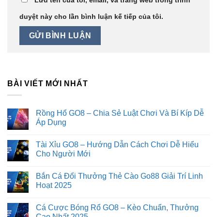
Lưu tên của tôi, email, và trang web trong trình
duyệt này cho lần bình luận kế tiếp của tôi.
BÀI VIẾT MỚI NHẤT
Rồng Hổ GO8 – Chia Sẻ Luật Chơi Và Bí Kíp Dễ
Áp Dụng
Tài Xỉu GO8 – Hướng Dẫn Cách Chơi Dễ Hiểu
Cho Người Mới
Bắn Cá Đổi Thưởng Thẻ Cào Go88 Giải Trí Linh
Hoạt 2025
Cá Cược Bóng Rổ GO8 – Kèo Chuẩn, Thưởng
Cao Nhất 2025