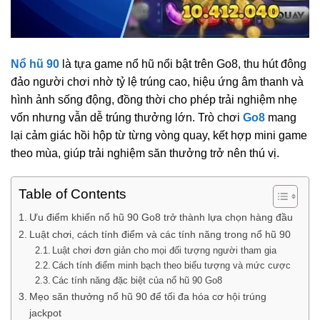
Nổ hũ 90
là tựa game nổ hũ nổi bật trên Go8, thu hút đông
đảo người chơi nhờ tỷ lệ trúng cao, hiệu ứng âm thanh và
hình ảnh sống động, đồng thời cho phép trải nghiệm nhẹ
vốn nhưng vẫn dễ trúng thưởng lớn. Trò chơi
Go8
mang
lại cảm giác hồi hộp từ từng vòng quay, kết hợp mini game
theo mùa, giúp trải nghiệm săn thưởng trở nên thú vị.
Table of Contents
Ưu điểm khiến nổ hũ 90 Go8 trở thành lựa chọn hàng đầu
Luật chơi, cách tính điểm và các tính năng trong nổ hũ 90
Luật chơi đơn giản cho mọi đối tượng người tham gia
Cách tính điểm minh bạch theo biểu tượng và mức cược
Các tính năng đặc biệt của nổ hũ 90 Go8
Mẹo săn thưởng nổ hũ 90 để tối đa hóa cơ hội trúng
jackpot