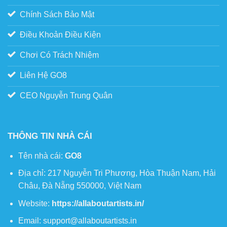
Chính Sách Bảo Mật
Điều Khoản Điều Kiện
Chơi Có Trách Nhiệm
Liên Hệ GO8
CEO Nguyễn Trung Quân
THÔNG TIN NHÀ CÁI
Tên nhà cái:
GO8
Địa chỉ:
217 Nguyễn Tri Phương, Hòa Thuận Nam, Hải
Châu, Đà Nẵng 550000, Việt Nam
Website:
https://allaboutartists.in/
Email:
support@allaboutartists.in