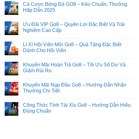
Cá Cược Bóng Đá GO8 – Kèo Chuẩn, Thưởng
Hấp Dẫn 2025
Ưu Đãi VIP Go8 – Quyền Lợi Đặc Biệt Và Trải
Nghiệm Cao Cấp
Lì Xì Hội Viên Mới Go8 – Quà Tặng Đặc Biệt
Dành Cho Hội Viên
Khuyến Mãi Hoàn Trả Go8 – Tối Ưu Số Dư Và
Giảm Rủi Ro
Khuyến Mãi Nạp Đầu Go8 – Hướng Dẫn Nhận
Thưởng Chi Tiết
Công Thức Tính Tài Xỉu Go8 – Hướng Dẫn Hiểu
Đúng Chuẩn