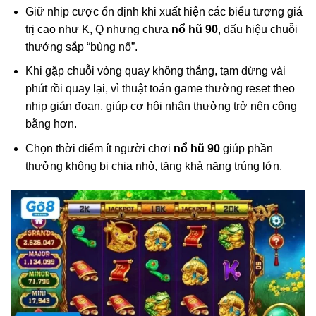
Giữ nhịp cược ổn định khi xuất hiện các biểu tượng giá
trị cao như K, Q nhưng chưa
nổ hũ 90
, dấu hiệu chuỗi
thưởng sắp “bùng nổ”.
Khi gặp chuỗi vòng quay không thắng, tạm dừng vài
phút rồi quay lại, vì thuật toán game thường reset theo
nhịp gián đoạn, giúp cơ hội nhận thưởng trở nên công
bằng hơn.
Chọn thời điểm ít người chơi
nổ hũ 90
giúp phần
thưởng không bị chia nhỏ, tăng khả năng trúng lớn.