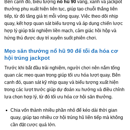
Bên cạnh đó, biểu tượng
nổ hũ 90
vàng, xanh và jackpot
thưởng phụ xuất hiện liên tục, giúp tạo chuỗi thắng liên
tiếp, từ đó tăng giá trị mỗi vòng quay. Việc theo dõi nhịp
quay, kết hợp quan sát biểu tượng và áp dụng chiến lược
hợp lý giúp trải nghiệm liền mạch, cảm giác hồi hộp và
hứng thú được duy trì xuyên suốt phiên chơi.
Mẹo săn thưởng nổ hũ 90 để tối đa hóa cơ
hội trúng jackpot
Trước khi bắt đầu trải nghiệm, người chơi nên nắm tổng
quan các mẹo quan trọng giúp tối ưu hóa lượt quay. Bên
cạnh đó, quan sát kỹ nhịp quay và biểu tượng xuất hiện
trong các lượt trước giúp dự đoán xu hướng và điều chỉnh
lựa chọn hợp lý, từ đó tối ưu hóa cơ hội săn thưởng.
Chia vốn thành nhiều phần nhỏ để kéo dài thời gian
quay, giúp tạo nhiều cơ hội trúng hũ liên tiếp mà không
cần đặt cược quá lớn.